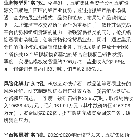
业务转型见“实”效。
今年3月，五矿集团全资子公司五矿资
源公司聚焦广西区内铝产业优势，通过抢抓铝产品市场机
遇，全力拓展业务模式、品类和链条，布局铝产品购销业
务。以北部湾产权交易所平台作为重要抓手，依托其铝交易
平台优势和组织货源的能力，做强贸易品类的同时，抢抓铝
锭贸易市场机遇，创新开拓铝锭贸易业务。同时，通过集采
分销的商业模式拓展铝模板业务，首批采购的存放于全国8
个省份共12个铝模板物资基地的铝合金模板已销售发货。一
季度，实现铝模板发货量约2.06万吨，营业收入约2.95亿
元；铝锭销售量约1.63万吨，销售额2.68亿元。
风险化解出“实”招。
积极应对铁矿石、成品油等贸易业务的
风险化解。研究制定铁矿石销售处置方案，妥善解决铁矿石
存货积压问题。一季度，铁矿石销售22.95万吨，取得销售收
入19666.43万元，毛利961.91万元（其中跌价转回4167.06
万元），资金回笼2.22亿，提前圆满完成资金回笼任务，缓
解资金压力。
平台拓展增“实”绩。
2022/2023年新榨季以来，五矿集团所