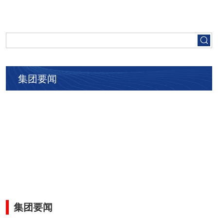
首页
走进五矿
集团要闻
集团要闻
党建工作
人才招聘
业务领域
集团要闻