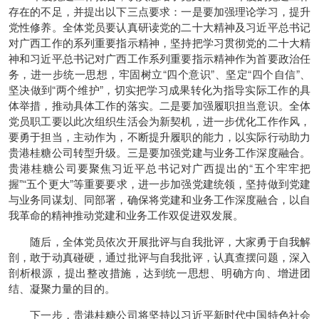
存在的不足，并提出以下三点要求：一是要加强理论学习，提升
党性修养。全体党员要认真研读党的二十大精神及习近平总书记
对广西工作的系列重要指示精神，坚持把学习贯彻党的二十大精
神和习近平总书记对广西工作系列重要指示精神作为首要政治任
务，进一步统一思想，牢固树立“四个意识”、坚定“四个自信”、
坚决做到“两个维护”，切实把学习成果转化为指导实际工作的具
体举措，推动具体工作的落实。二是要加强履职担当意识。全体
党员职工要以此次组织生活会为新契机，进一步优化工作作风，
要勇于担当，主动作为，不断提升履职的能力，以实际行动助力
贵港桂糖公司转型升级。三是要加强党建与业务工作深度融合。
贵港桂糖公司要聚焦习近平总书记对广西提出的“五个牢牢把
握”“五个更大”等重要要求，进一步加强党建统领，坚持做到党建
与业务同谋划、同部署，确保将党建和业务工作深度融合，以自
我革命的精神推动党建和业务工作双促进双发展。
随后，全体党员依次开展批评与自我批评，大家勇于自我解
剖，敢于动真碰硬，通过批评与自我批评，认真查摆问题，深入
剖析根源，提出整改措施，达到统一思想、明确方向、增进团
结、凝聚力量的目的。
下一步，贵港桂糖公司将坚持以习近平新时代中国特色社会