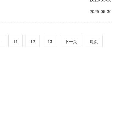
2025-05-30
0
11
12
13
下一页
尾页