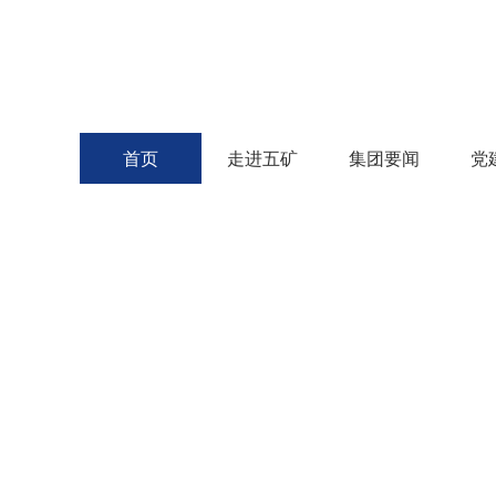
首页
走进五矿
集团要闻
党