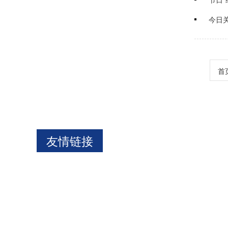
今日关
首
友情链接