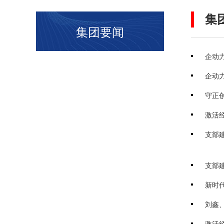
集
集团要闻
企动力
企动
守正
激活
支部建
支部
新时
刘鑫
激活