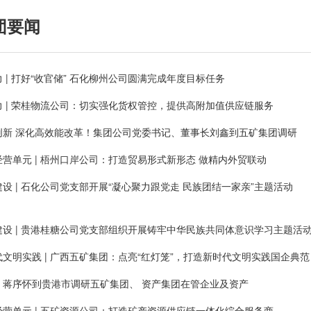
团要闻
 | 打好“收官储” 石化柳州公司圆满完成年度目标任务
力 | 荣桂物流公司：切实强化货权管控，提供高附加值供应链服务
创新 深化高效能改革！集团公司党委书记、董事长刘鑫到五矿集团调研
经营单元 | 梧州口岸公司：打造贸易形式新形态 做精内外贸联动
设 | 石化公司党支部开展“凝心聚力跟党走 民族团结一家亲”主题活动
建设 | 贵港桂糖公司党支部组织开展铸牢中华民族共同体意识学习主题活
代文明实践 | 广西五矿集团：点亮“红灯笼”，打造新时代文明实践国企典范
、蒋序怀到贵港市调研五矿集团、 资产集团在管企业及资产
经营单元 | 五矿资源公司：打造矿产资源供应链一体化综合服务商