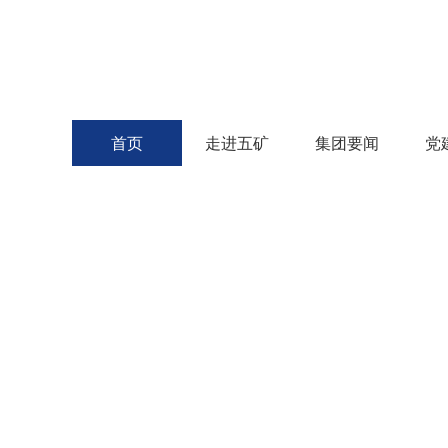
首页
走进五矿
集团要闻
党