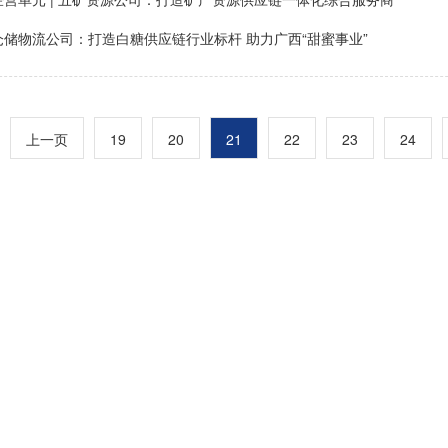
仓储物流公司：打造白糖供应链行业标杆 助力广西“甜蜜事业”
上一页
19
20
21
22
23
24