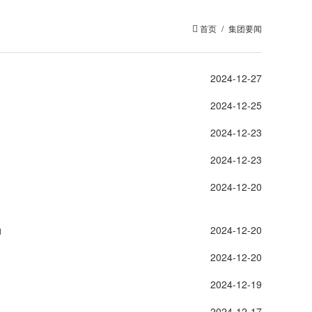
首页
/
集团要闻
2024-12-27
2024-12-25
2024-12-23
2024-12-23
2024-12-20
动
2024-12-20
2024-12-20
2024-12-19
2024-12-17