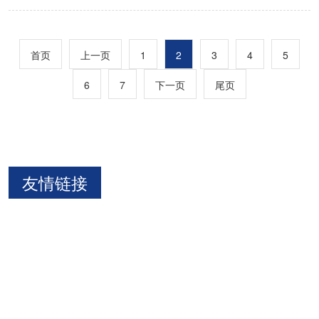
首页
上一页
1
2
3
4
5
6
7
下一页
尾页
友情链接