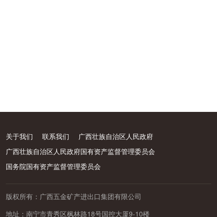
关于我们
联系我们
广西壮族自治区人民政府
广西壮族自治区人民政府国有资产监督管理委员会
国务院国有资产监督管理委员会
版权所有：广西五金矿产进出口集团有限公司
地址：南宁市青秀区枫林路18号国控大厦9-10楼