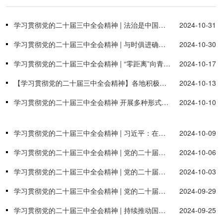
学习贯彻党的二十届三中全会精神 | 法治是中国式现代化的重要保障
2024-10-31
学习贯彻党的二十届三中全会精神 | 与时俱进确定改革目标任务 为中国式现代化提供制度保障
2024-10-30
学习贯彻党的二十届三中全会精神 | “零距离”向青年传递二十届三中全会精神
2024-10-17
【学习贯彻党的二十届三中全会精神】各地积极开展基层宣讲 推动全会精神深入人心
2024-10-13
学习贯彻党的二十届三中全会精神 开展多种形式宣讲 推动全会精神走深走实
2024-10-10
学习贯彻党的二十届三中全会精神 | 习近平：在党的二十届三中全会第二次全体会议上的讲话
2024-10-09
学习贯彻党的二十届三中全会精神 | 党的二十届三中全会·学习日记（14）|破解“带娃之难” 回应众望所“托”
2024-10-06
学习贯彻党的二十届三中全会精神 | 党的二十届三中全会·学习日记（13）|全国一张网 办事像网购一样方便
2024-10-03
学习贯彻党的二十届三中全会精神 | 党的二十届三中全会·学习日记（12）|这条“路”带来了什么？
2024-09-29
学习贯彻党的二十届三中全会精神 | 持续推动国有资本和国有企业做强做优做大
2024-09-25