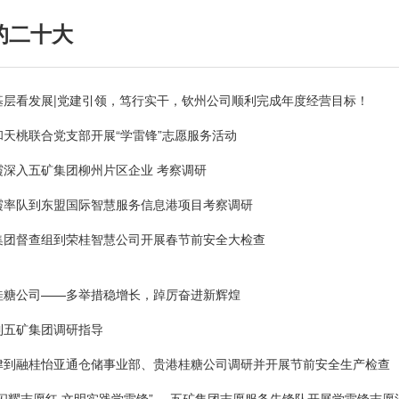
的二十大
基层看发展|党建引领，笃行实干，钦州公司顺利完成年度经营目标！
和天桃联合党支部开展“学雷锋”志愿服务活动
霞深入五矿集团柳州片区企业 考察调研
霞率队到东盟国际智慧服务信息港项目考察调研
集团督查组到荣桂智慧公司开展春节前安全大检查
桂糖公司——多举措稳增长，踔厉奋进新辉煌
到五矿集团调研指导
津到融桂怡亚通仓储事业部、贵港桂糖公司调研并开展节前安全生产检查
闪耀志愿红 文明实践学雷锋” ---五矿集团志愿服务先锋队开展学雷锋志愿