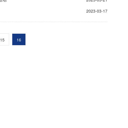
2023-03-17
15
16