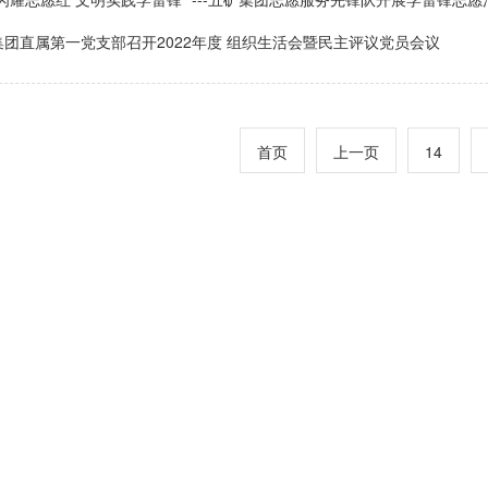
集团直属第一党支部召开2022年度 组织生活会暨民主评议党员会议
首页
上一页
14