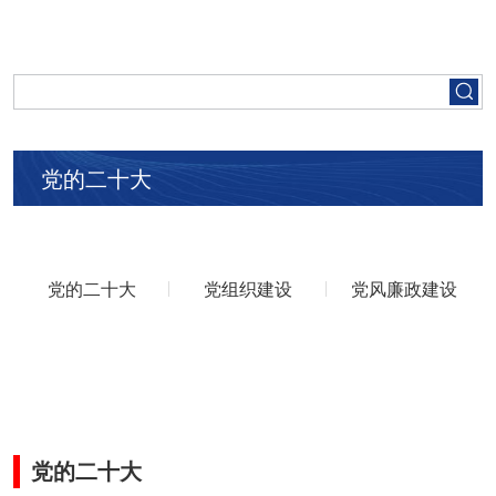
首页
走进五矿
党的二十大
集团要闻
党建工作
党的二十大
党组织建设
党风廉政建设
人才招聘
业务领域
党的二十大