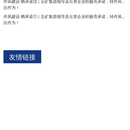
作风建设·晒承诺③ | 五矿集团领导及出资企业积极亮承诺，转作风，
比作为！
作风建设·晒承诺① | 五矿集团领导及出资企业积极亮承诺，转作风，
比作为！
友情链接