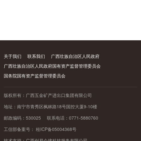
关于我们
联系我们
广西壮族自治区人民政府
广西壮族自治区人民政府国有资产监督管理委员会
国务院国有资产监督管理委员会
版权所有：广西五金矿产进出口集团有限公司
地址：南宁市青秀区枫林路18号国控大厦9-10楼
邮政编码：530025
联系电话：0771-5880760
工信部备案号：
桂ICP备05004368号
技术支持：
广西创易企建科技服务有限公司