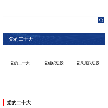
首页
走进五矿
党的二十大
集团要闻
党建工作
党的二十大
党组织建设
党风廉政建设
人才招聘
业务领域
党的二十大