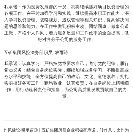
我承诺：作为投资发展部的一员，我将继续抓好项目投资管理的
各项工作。在平时加强学习和实践，继续提高本职工作能力，深
入学习投资管理、战略规划、股权管理等相关知识，提高解决问
题的思维和能力。在工作中做到积极主动、团结同事，做事公道
正派，严格个人作风，着力服务质量和工作效率的全面提高，做
好对各分子公司的服务工作。
五矿集团风控法务部职员 农雨诗
我承诺：认真学习、严格按党章要求自己，遵守党的纪律，履行
党员义务；结合自身岗位实际，继续加强业务学习、不断提高业
务水平和技能，全方位提高自己的政治、文化、道德素养；扎扎
实实搞好各项工作，勤恳敬业、认真负责，在自身岗位上精耕细
作，用行动诠释责任和担当，为公司高质量发展贡献自己的力
量。
作风建设·晒承诺⑨ | 五矿集团所属企业积极亮承诺，转作风，比作为