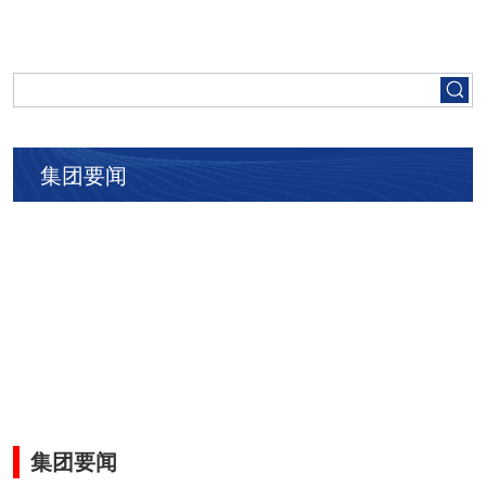
首页
走进五矿
集团要闻
集团要闻
党建工作
人才招聘
业务领域
集团要闻