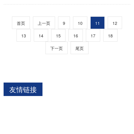
首页
上一页
9
10
11
12
13
14
15
16
17
18
下一页
尾页
友情链接